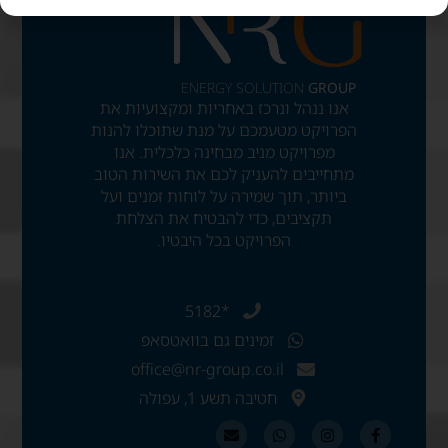
ENERGY SOLUTION
GROUP
אנו ננהל ונרכז באחריות ומקצועיות את
הפרויקט מטעמכם על מנת שתוכלו להנות
מפרויקט מניב מבחינה כלכלית. אנו
מתחייבים להעניק לכם את השירות הטוב
ביותר, תוך שמירה על לוחות זמנים ועל
תקציבים, כדי להבטיח את הצלחת
הפרויקט בכל היבטיו.
*5182
זמינים גם בוואטסאפ
office@nr-group.co.il
חטיבה תשע 1, עפולה